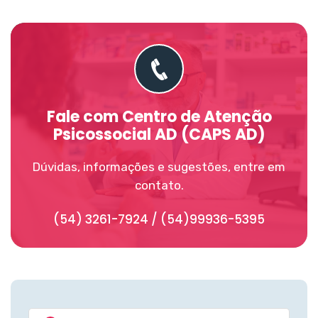
Fale com Centro de Atenção
Psicossocial AD (CAPS AD)
Dúvidas, informações e sugestões, entre em
contato.
(54) 3261-7924 / (54)99936-5395