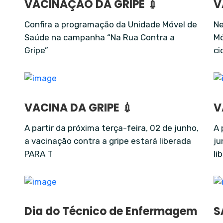
VACINAÇÃO DA GRIPE 💉
V
Confira a programação da Unidade Móvel de
Ne
Saúde na campanha “Na Rua Contra a
Mó
Gripe”
ci
VACINA DA GRIPE 💉
V
A partir da próxima terça-feira, 02 de junho,
A 
a vacinação contra a gripe estará liberada
ju
PARA T
li
Dia do Técnico de Enfermagem
S