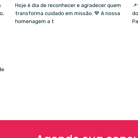
m
Hoje é dia de reconhecer e agradecer quem
📌
o,
transforma cuidado em missão. 💙 A nossa
do
homenagem a t
Pa
de