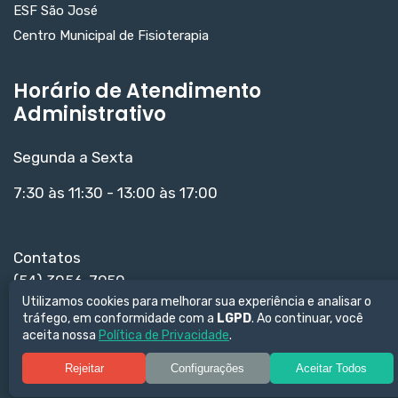
ESF São José
Centro Municipal de Fisioterapia
Horário de Atendimento
Administrativo
Segunda a Sexta
7:30 às 11:30 - 13:00 às 17:00
Contatos
(54) 3056-7950
Utilizamos cookies para melhorar sua experiência e analisar o
(54) 99612-2219
tráfego, em conformidade com a
LGPD
. Ao continuar, você
recepcao@prosaudefarroupilha.org.br
aceita nossa
Política de Privacidade
.
Rejeitar
Configurações
Aceitar Todos